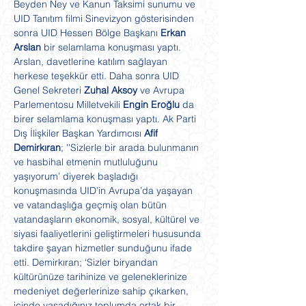
Beyden Ney ve Kanun Taksimi sunumu ve 
UID Tanıtım filmi Sinevizyon gösterisinden 
sonra UID Hessen Bölge Başkanı 
Erkan 
Arslan
 bir selamlama konuşması yaptı. 
Arslan, davetlerine katılım sağlayan 
herkese teşekkür etti. Daha sonra UID 
Genel Sekreteri 
Zuhal Aksoy 
ve Avrupa 
Parlementosu Milletvekili 
Engin Eroğlu
 da 
birer selamlama konuşması yaptı. Ak Parti 
Dış İlişkiler Başkan Yardımcısı 
Afif 
Demirkıran
; ''Sizlerle bir arada bulunmanın 
ve hasbihal etmenin mutluluğunu 
yaşıyorum’ diyerek başladığı 
konuşmasında UID’in Avrupa’da yaşayan 
ve vatandaşlığa geçmiş olan bütün 
vatandaşların ekonomik, sosyal, kültürel ve 
siyasi faaliyetlerini geliştirmeleri hususunda 
takdire şayan hizmetler sunduğunu ifade 
etti. Demirkıran; ‘Sizler biryandan 
kültürünüze tarihinize ve geleneklerinize 
medeniyet değerlerinize sahip çıkarken, 
içinde yaşadığınız toplumda ortak bir 