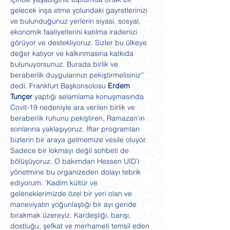
gelecek inşa etme yolundaki gayretlerinizi 
ve bulunduğunuz yerlerin siyasi, sosyal, 
ekonomik faaliyetlerini katılma iradenizi 
görüyor ve destekliyoruz. Sizler bu ülkeye 
değer katıyor ve kalkınmasına katkıda 
bulunuyorsunuz. Burada birlik ve 
beraberlik duygularınızı pekiştirmelisiniz'' 
dedi. Frankfurt Başkonsolosu 
Erdem 
Tunçer
 yaptığı selamlama konuşmasında 
Covit-19 nedeniyle ara verilen birlik ve 
beraberlik ruhunu pekiştiren, Ramazan’ın 
sonlarına yaklaşıyoruz. İftar programları 
bizlerin bir araya gelmemize vesile oluyor. 
Sadece bir lokmayı değil sohbeti de 
bölüşüyoruz. O bakımdan Hessen UID’i 
yönetmine bu organizeden dolayı tebrik 
ediyorum. ‘Kadim kültür ve 
geleneklerimizde özel bir yeri olan ve 
maneviyatın yoğunlaştığı bir ayı geride 
bırakmak üzereyiz. Kardeşliği, barışı, 
dostluğu, şefkat ve merhameti temsil eden 