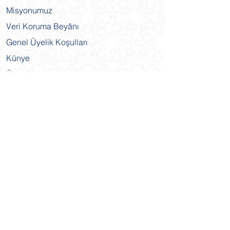
Misyonumuz
Veri Koruma Beyânı
Genel Üyelik Koşulları
Künye
Üye ol
İletişim
Galeri
İletişim
E-posta:
hessen.secretary@u-id.org
UID Hessen e.V.
Honeywellstr. 18
DE 63477 Maintal
Sosyal Medya